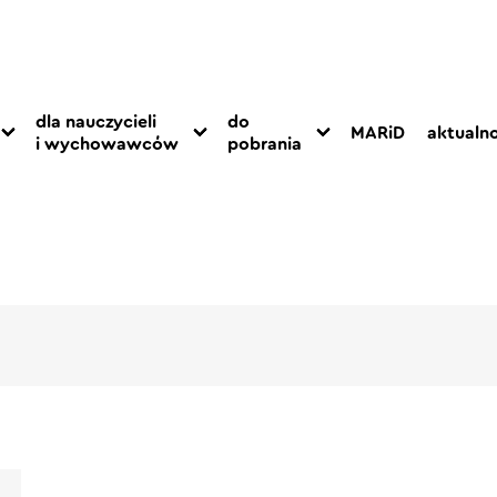
dla nauczycieli
do
MARiD
aktualno
i wychowawców
pobrania