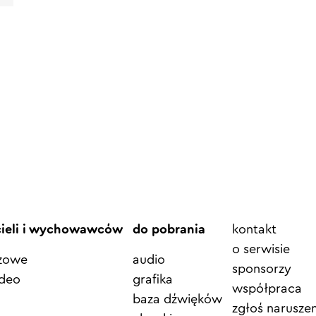
Element
cieli i wychowawców
do pobrania
kontakt
menu
o serwisie
azowe
audio
sponsorzy
ideo
grafika
współpraca
baza dźwięków
zgłoś naruszen