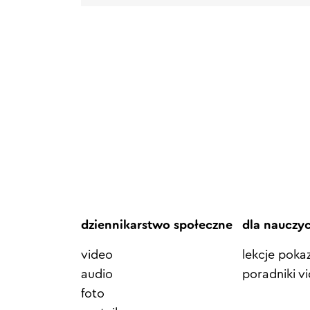
dziennikarstwo społeczne
dla nauczy
video
lekcje pok
audio
poradniki v
foto