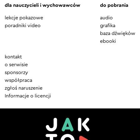
dla nauczycieli i wychowawców
do pobrania
lekcje pokazowe
audio
poradniki video
grafika
baza dźwięków
ebooki
Element
kontakt
menu
o serwisie
sponsorzy
współpraca
zgłoś naruszenie
Informacje o licencji