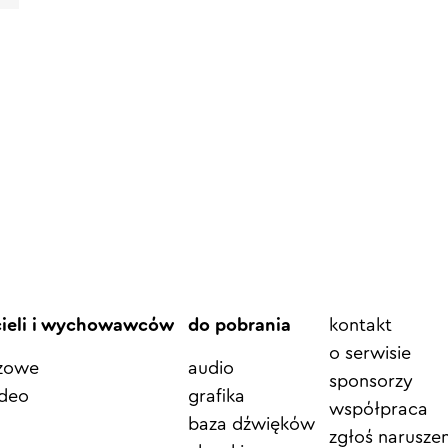
Element
cieli i wychowawców
do pobrania
kontakt
menu
o serwisie
azowe
audio
sponsorzy
ideo
grafika
współpraca
baza dźwięków
zgłoś naruszen