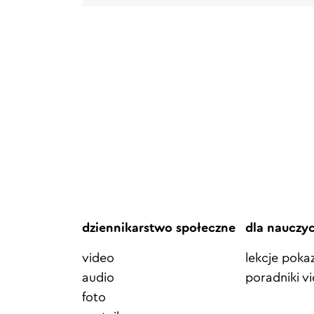
dziennikarstwo społeczne
dla nauczy
video
lekcje pok
audio
poradniki v
foto