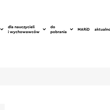
dla nauczycieli
do
MARiD
aktualno
i wychowawców
pobrania