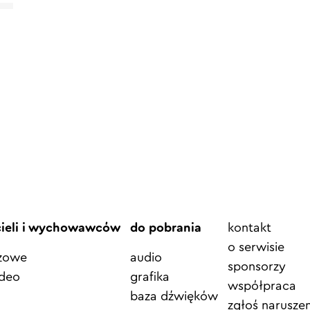
Element
cieli i wychowawców
do pobrania
kontakt
menu
o serwisie
azowe
audio
sponsorzy
ideo
grafika
współpraca
baza dźwięków
zgłoś naruszen