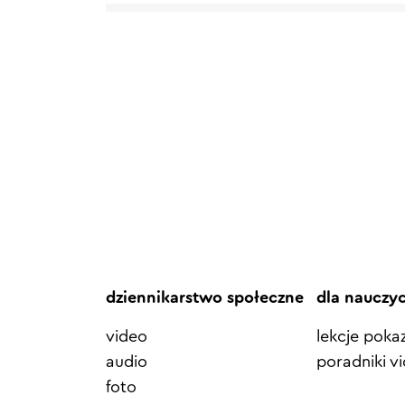
dziennikarstwo społeczne
dla nauczy
video
lekcje pok
audio
poradniki v
foto