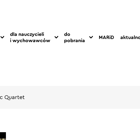
dla nauczycieli
do
MARiD
aktualno
i wychowawców
pobrania
c Quartet