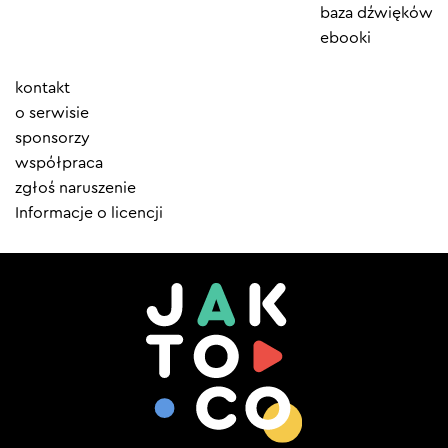
baza dźwięków
ebooki
Element
kontakt
menu
o serwisie
sponsorzy
współpraca
zgłoś naruszenie
Informacje o licencji