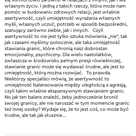
własnym życiu. I jedną z takich rzeczy, która może nam
pomóc w budowaniu zdrowych relacji, jest właśnie
asertywność, czyli umiejętność wyrażania własnych
myśli, własnych uczuć, potrzeb w sposób bezpośredni,
szanujący zarówno siebie, jak i innych. Czyli
asertywność to nie jest tylko sztuka mówienia „nie”, tak
jak czasami myślimy potocznie, ale taka umiejętność
stawiania granic, które chronią nasz dobrostan
emocjonalny, psychiczny. Dla wielu nastolatków,
zwłaszcza w środowisku pełnym presji rówieśniczej,
stawianie granic może się wydawać trudne, ale jest to
umiejętność, którą można rozwijać. To prawda.
Niektórzy specjaliści mówią, że asertywność to
umiejętność balansowania między uległością a agresją,
czyli takim właśnie ekspansywnym stawianiem granic.
No jak ten balans znaleźć, żeby jednocześnie bronić
swojej granicy, ale nie naruszać w tym momencie granic
też innej osoby? Wydaje się, że to jest coś, co może być
trudne, ale tak jak słusznie…