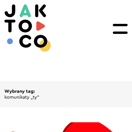
Wybrany tag:
komunikaty „ty”