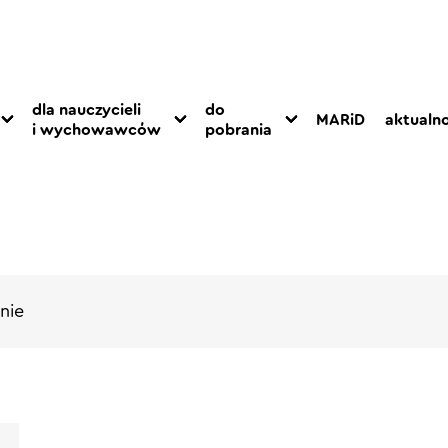
dla nauczycieli
do
MARiD
aktualno
i wychowawców
pobrania
lnie