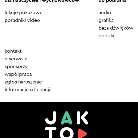
dla nauczycieli i wychowawców
do pobrania
lekcje pokazowe
audio
poradniki video
grafika
baza dźwięków
ebooki
Element
kontakt
menu
o serwisie
sponsorzy
współpraca
zgłoś naruszenie
Informacje o licencji