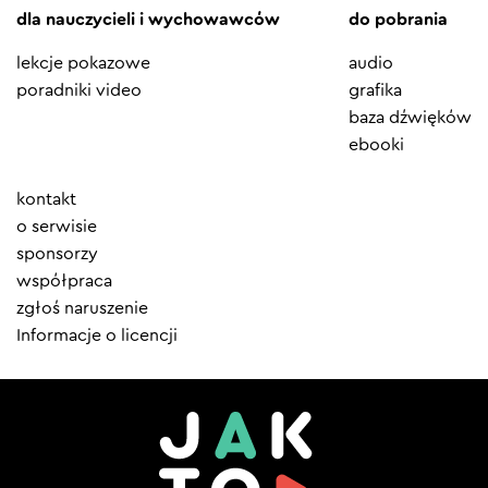
dla nauczycieli i wychowawców
do pobrania
lekcje pokazowe
audio
poradniki video
grafika
baza dźwięków
ebooki
Element
kontakt
menu
o serwisie
sponsorzy
współpraca
zgłoś naruszenie
Informacje o licencji