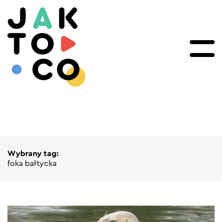
Wybrany tag:
foka bałtycka