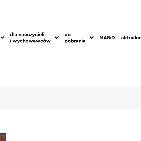
dla nauczycieli
do
MARiD
aktualno
i wychowawców
pobrania