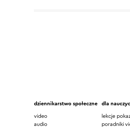
dziennikarstwo społeczne
dla nauczy
video
lekcje pok
audio
poradniki v