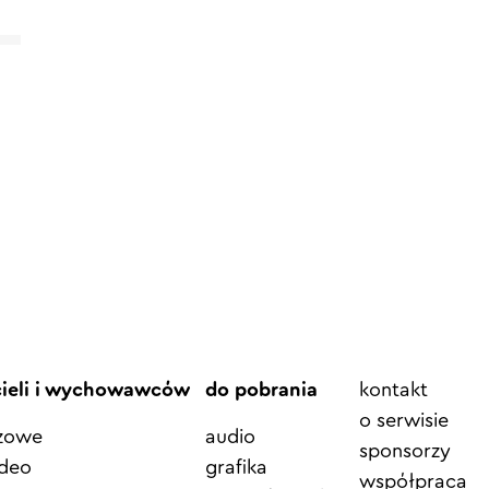
Element
cieli i wychowawców
do pobrania
kontakt
menu
o serwisie
azowe
audio
sponsorzy
ideo
grafika
współpraca