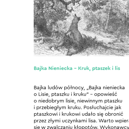
Bajka Nieniecka – Kruk, ptaszek i lis
Bajka ludów północy, „Bajka nieniecka
o Lisie, ptaszku i kruku” – opowieść
o niedobrym lisie, niewinnym ptaszku
i przebiegłym kruku. Posłuchajcie jak
ptaszkowi i krukowi udało się obronić
przez złymi uczynkami lisa. Warto wpie
się w zwalczaniu kłopotów. Wykonawcy