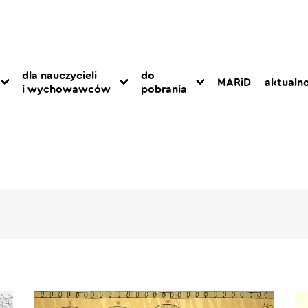
dla nauczycieli
do
MARiD
aktualno
i wychowawców
pobrania