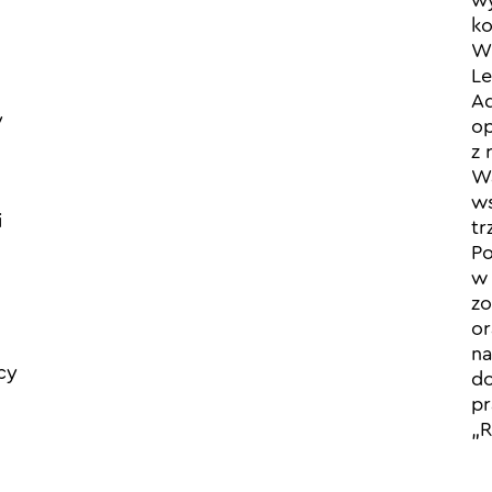
wy
ko
Wy
Le
Ad
y
op
z 
Wa
ws
i
tr
Po
w 
zo
or
na
cy
do
pr
„R