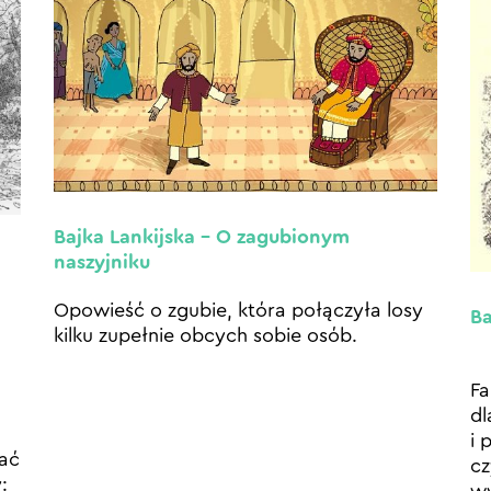
Bajka Lankijska – O zagubionym
naszyjniku
Opowieść o zgubie, która połączyła losy
Ba
kilku zupełnie obcych sobie osób.
Fa
dl
i 
rać
cz
: