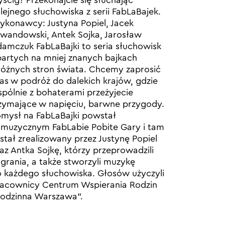
ścig? Przekonajcie się słuchając
lejnego słuchowiska z serii FabLaBajek.
konawcy: Justyna Popiel, Jacek
wandowski, Antek Sojka, Jarosław
amczuk FabLaBajki to seria słuchowisk
artych na mniej znanych bajkach
różnych stron świata. Chcemy zaprosić
s w podróż do dalekich krajów, gdzie
pólnie z bohaterami przeżyjecie
zymające w napięciu, barwne przygody.
mysł na FabLaBajki powstał
muzycznym FabLabie Pobite Gary i tam
stał zrealizowany przez Justynę Popiel
az Antka Sojkę, którzy przeprowadzili
grania, a także stworzyli muzykę
 każdego słuchowiska. Głosów użyczyli
acownicy Centrum Wspierania Rodzin
odzinna Warszawa”.