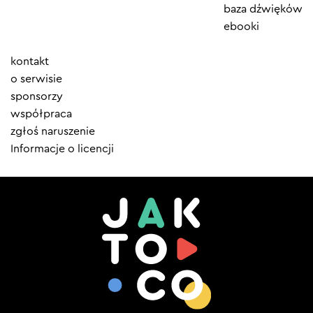
baza dźwięków
ebooki
Element
kontakt
menu
o serwisie
sponsorzy
współpraca
zgłoś naruszenie
Informacje o licencji