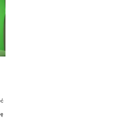
eć
ię