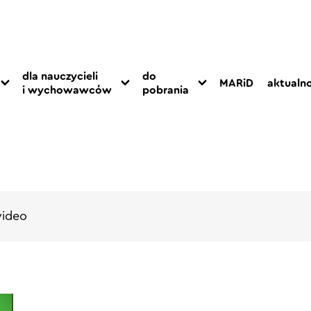
dla nauczycieli
do
MARiD
aktualno
i wychowawców
pobrania
video