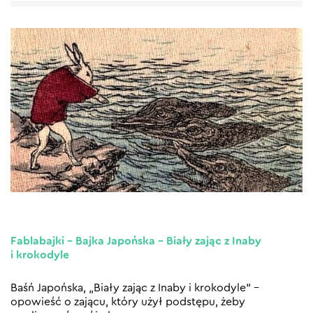
Fablabajki – Bajka Japońska – Biały zając z Inaby
i krokodyle
Baśń Japońska, „Biały zając z Inaby i krokodyle” –
opowieść o zającu, który użył podstępu, żeby