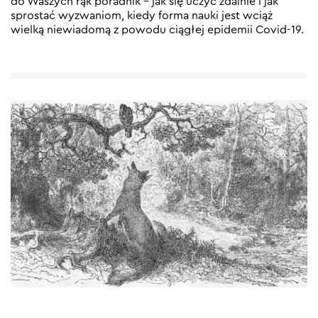
do Waszych rąk poradnik – jak się uczyć zdalnie i jak
sprostać wyzwaniom, kiedy forma nauki jest wciąż
wielką niewiadomą z powodu ciągłej epidemii Covid-19.