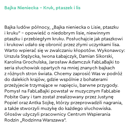
Bajka Nieniecka – Kruk, ptaszek i lis
Bajka ludów północy, „Bajka nieniecka o Lisie, ptaszku
i kruku” – opowieść o niedobrym lisie, niewinnym
ptaszku i przebiegłym kruku. Posłuchajcie jak ptaszkowi
i krukowi udało się obronić przez złymi uczynkami lisa.
Warto wpierać się w zwalczaniu kłopotów. Wykonawcy:
Urszula Stężycka, Iwona Łabajczyk, Damian Sikorski,
Karolina Grochulska, Jarosław Adamczuk FabLaBajki to
seria słuchowisk opartych na mniej znanych bajkach
z różnych stron świata. Chcemy zaprosić Was w podróż
do dalekich krajów, gdzie wspólnie z bohaterami
przeżyjecie trzymające w napięciu, barwne przygody.
Pomysł na FabLaBajki powstał w muzycznym FabLabie
Pobite Gary i tam został zrealizowany przez Justynę
Popiel oraz Antka Sojkę, którzy przeprowadzili nagrania,
a także stworzyli muzykę do każdego słuchowiska.
Głosów użyczyli pracownicy Centrum Wspierania
Rodzin „Rodzinna Warszawa”.