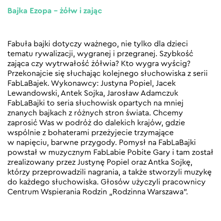
Bajka Ezopa – żółw i zając
Fabuła bajki dotyczy ważnego, nie tylko dla dzieci
tematu rywalizacji, wygranej i przegranej. Szybkość
zająca czy wytrwałość żółwia? Kto wygra wyścig?
Przekonajcie się słuchając kolejnego słuchowiska z serii
FabLaBajek. Wykonawcy: Justyna Popiel, Jacek
Lewandowski, Antek Sojka, Jarosław Adamczuk
FabLaBajki to seria słuchowisk opartych na mniej
znanych bajkach z różnych stron świata. Chcemy
zaprosić Was w podróż do dalekich krajów, gdzie
wspólnie z bohaterami przeżyjecie trzymające
w napięciu, barwne przygody. Pomysł na FabLaBajki
powstał w muzycznym FabLabie Pobite Gary i tam został
zrealizowany przez Justynę Popiel oraz Antka Sojkę,
którzy przeprowadzili nagrania, a także stworzyli muzykę
do każdego słuchowiska. Głosów użyczyli pracownicy
Centrum Wspierania Rodzin „Rodzinna Warszawa”.