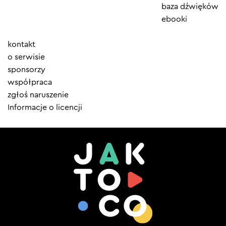
baza dźwięków
ebooki
Element
kontakt
menu
o serwisie
sponsorzy
współpraca
zgłoś naruszenie
Informacje o licencji