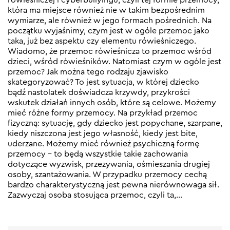
która ma miejsce również nie w takim bezpośrednim
wymiarze, ale również w jego formach pośrednich. Na
początku wyjaśnimy, czym jest w ogóle przemoc jako
taka, już bez aspektu czy elementu rówieśniczego.
Wiadomo, że przemoc rówieśnicza to przemoc wśród
dzieci, wśród rówieśników. Natomiast czym w ogóle jest
przemoc? Jak można tego rodzaju zjawisko
skategoryzować? To jest sytuacja, w której dziecko
bądź nastolatek doświadcza krzywdy, przykrości
wskutek działań innych osób, które są celowe. Możemy
mieć różne formy przemocy. Na przykład przemoc
fizyczną: sytuację, gdy dziecko jest popychane, szarpane,
kiedy niszczona jest jego własność, kiedy jest bite,
uderzane. Możemy mieć również psychiczną formę
przemocy – to będą wszystkie takie zachowania
dotyczące wyzwisk, przezywania, ośmieszania drugiej
osoby, szantażowania. W przypadku przemocy cechą
bardzo charakterystyczną jest pewna nierównowaga sił.
Zazwyczaj osoba stosująca przemoc, czyli ta,…