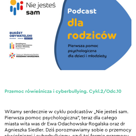
Przemoc rówieśnicza i cyberbullying. Cykl.2/Odc.10
Witamy serdecznie w cyklu podcastów „Nie jesteś sam.
Pierwsza pomoc psychologiczna”, teraz dla całego
miasta wita was dr Ewa Odachowska-Rogalska oraz dr
Agnieszka Siedler. Dziś porozmawiamy sobie o przemocy
rówieśniczej i cyberbullyingu, czyli tej formie przemocy,