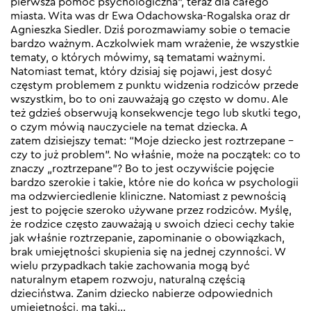
pierwsza pomoc psychologiczna”, teraz dla całego
miasta. Wita was dr Ewa Odachowska-Rogalska oraz dr
Agnieszka Siedler. Dziś porozmawiamy sobie o temacie
bardzo ważnym. Aczkolwiek mam wrażenie, że wszystkie
tematy, o których mówimy, są tematami ważnymi.
Natomiast temat, który dzisiaj się pojawi, jest dosyć
częstym problemem z punktu widzenia rodziców przede
wszystkim, bo to oni zauważają go często w domu. Ale
też gdzieś obserwują konsekwencje tego lub skutki tego,
o czym mówią nauczyciele na temat dziecka. A
zatem dzisiejszy temat: “Moje dziecko jest roztrzepane –
czy to już problem”. No właśnie, może na początek: co to
znaczy „roztrzepane”? Bo to jest oczywiście pojęcie
bardzo szerokie i takie, które nie do końca w psychologii
ma odzwierciedlenie kliniczne. Natomiast z pewnością
jest to pojęcie szeroko używane przez rodziców. Myślę,
że rodzice często zauważają u swoich dzieci cechy takie
jak właśnie roztrzepanie, zapominanie o obowiązkach,
brak umiejętności skupienia się na jednej czynności. W
wielu przypadkach takie zachowania mogą być
naturalnym etapem rozwoju, naturalną częścią
dzieciństwa. Zanim dziecko nabierze odpowiednich
umiejętności, ma taki…