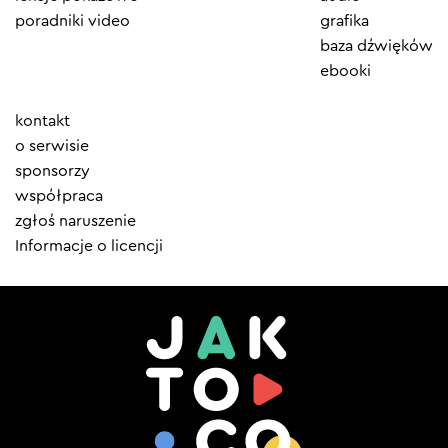
poradniki video
grafika
baza dźwięków
ebooki
Element
kontakt
menu
o serwisie
sponsorzy
współpraca
zgłoś naruszenie
Informacje o licencji