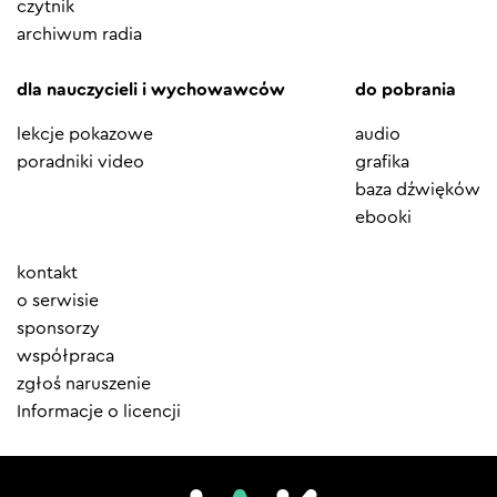
czytnik
archiwum radia
dla nauczycieli i wychowawców
do pobrania
lekcje pokazowe
audio
poradniki video
grafika
baza dźwięków
ebooki
Element
kontakt
menu
o serwisie
sponsorzy
współpraca
zgłoś naruszenie
Informacje o licencji