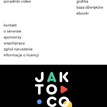
poradniki video
grafika
baza dźwięków
ebooki
Element
kontakt
menu
o serwisie
sponsorzy
współpraca
zgłoś naruszenie
Informacje o licencji