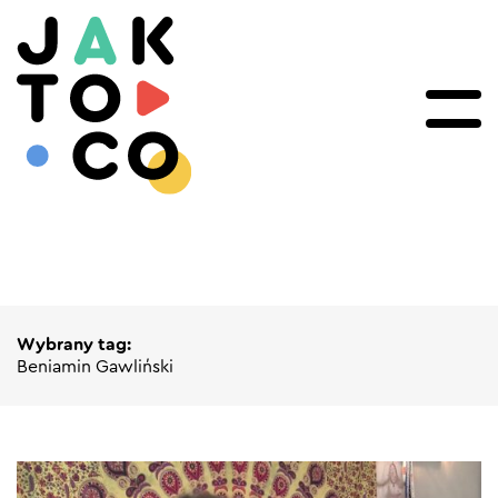
Wybrany tag:
Beniamin Gawliński