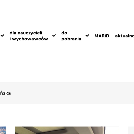
dla nauczycieli
do
MARiD
aktualno
i wychowawców
pobrania
ińska