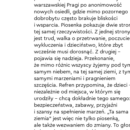
warszawskiej Pragi po anonimowość
nowych osiedli, gdzie mimo pozornego
dobrobytu często brakuje bliskości
i wsparcia. Piosenka pokazuje dwie stro
tej samej rzeczywistości. Z jednej stron
jest trud, walka o przetrwanie, poczucie
wykluczenia i dzieciństwo, które zbyt
wcześnie musi dorosnąć. Z drugiej –
pojawia się nadzieja. Przekonanie,
że mimo różnic wszyscy żyjemy pod ty
samym niebem, na tej samej ziemi, z ty
samymi marzeniami i pragnieniem
szczęścia. Refren przypomina, że dzieci 
niezależnie od miejsca, w którym się
urodziły – chcą dokładnie tego samego
bezpieczeństwa, zabawy, przyjaźni
i szansy na spełnienie marzeń. „Ta sama
ziemia” jest więc nie tylko piosenką,
ale także wezwaniem do zmiany. To głos