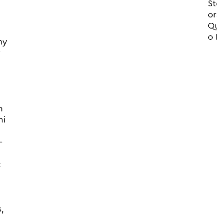
St
or
Qu
o 
ny
y
m
mi
–
:
,