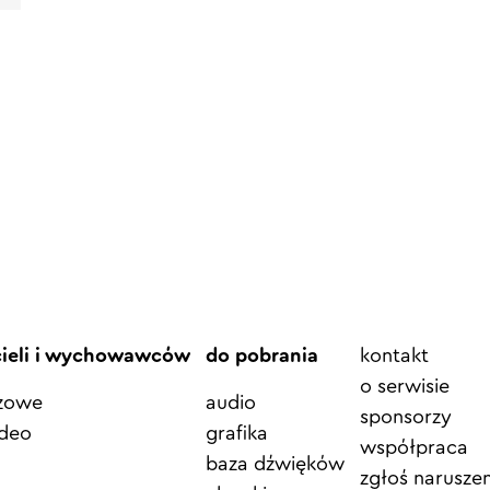
Element
cieli i wychowawców
do pobrania
kontakt
menu
o serwisie
azowe
audio
sponsorzy
ideo
grafika
współpraca
baza dźwięków
zgłoś naruszen