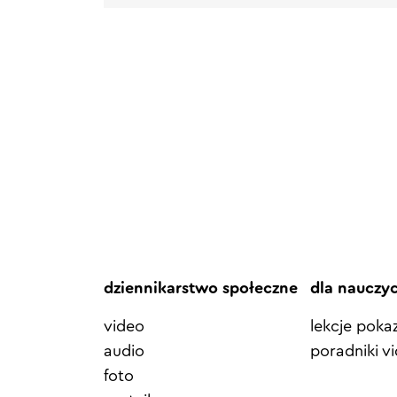
dziennikarstwo społeczne
dla nauczy
video
lekcje pok
audio
poradniki v
foto