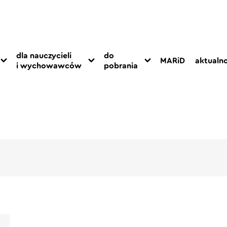
dla nauczycieli
do
MARiD
aktualno
i wychowawców
pobrania