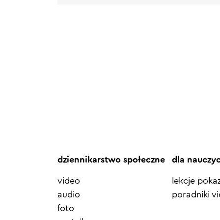
dziennikarstwo społeczne
dla nauczy
video
lekcje pok
audio
poradniki v
foto