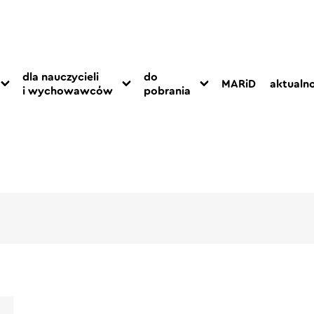
dla nauczycieli
do
MARiD
aktualno
i wychowawców
pobrania