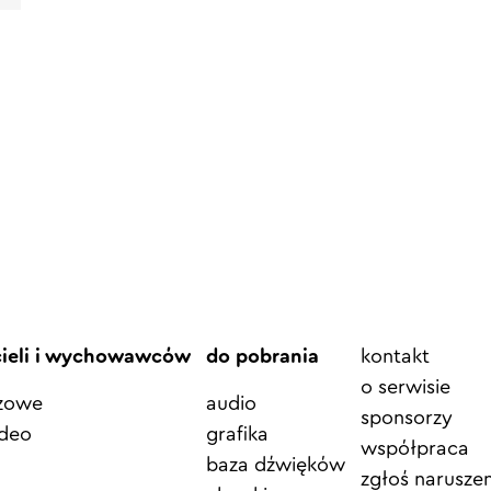
Element
cieli i wychowawców
do pobrania
kontakt
menu
o serwisie
azowe
audio
sponsorzy
ideo
grafika
współpraca
baza dźwięków
zgłoś naruszen