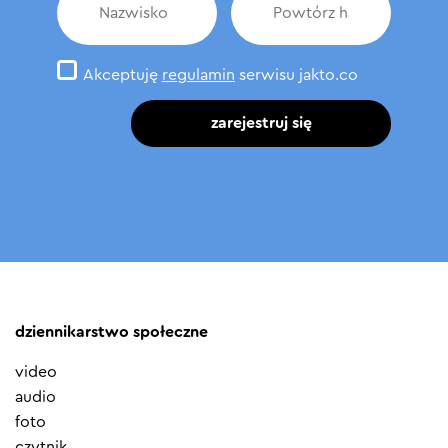
Akceptuję
regulamin
serwisu jakto.co
zarejestruj się
dziennikarstwo społeczne
video
audio
foto
czytnik