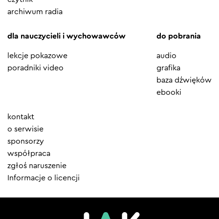
archiwum radia
dla nauczycieli i wychowawców
do pobrania
lekcje pokazowe
audio
poradniki video
grafika
baza dźwięków
ebooki
Element
kontakt
menu
o serwisie
sponsorzy
współpraca
zgłoś naruszenie
Informacje o licencji