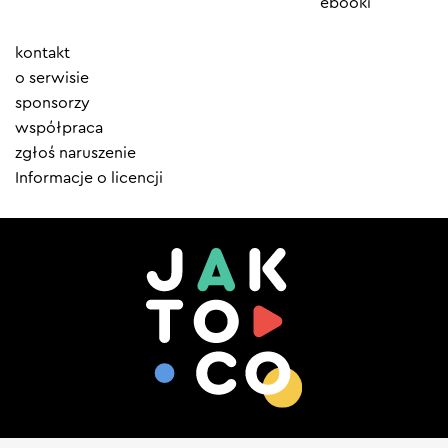
ebooki
Element
kontakt
menu
o serwisie
sponsorzy
współpraca
zgłoś naruszenie
Informacje o licencji