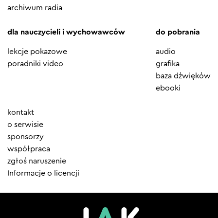
archiwum radia
dla nauczycieli i wychowawców
do pobrania
lekcje pokazowe
audio
poradniki video
grafika
baza dźwięków
ebooki
Element
kontakt
menu
o serwisie
sponsorzy
współpraca
zgłoś naruszenie
Informacje o licencji