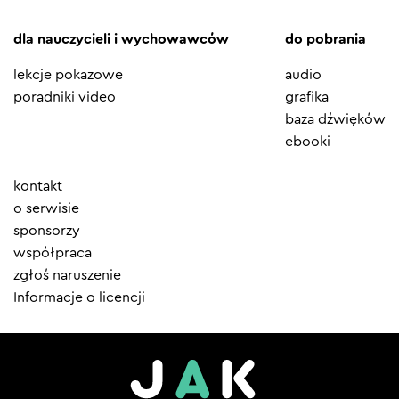
dla nauczycieli i wychowawców
do pobrania
lekcje pokazowe
audio
poradniki video
grafika
baza dźwięków
ebooki
Element
kontakt
menu
o serwisie
sponsorzy
współpraca
zgłoś naruszenie
Informacje o licencji