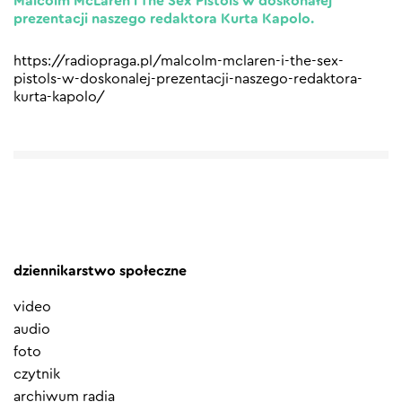
Malcolm McLaren i The Sex Pistols w doskonałej
prezentacji naszego redaktora Kurta Kapolo.
https://radiopraga.pl/malcolm-mclaren-i-the-sex-
pistols-w-doskonalej-prezentacji-naszego-redaktora-
kurta-kapolo/
dziennikarstwo społeczne
video
audio
foto
czytnik
archiwum radia