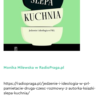
Monika Milewska w RadioPraga.pl
https://radiopraga.pl/jedzenie-i-ideologia-w-prl-
pamietacie-druga-czesc-rozmowy-z-autorka-ksiazki-
slepa-kuchnia/