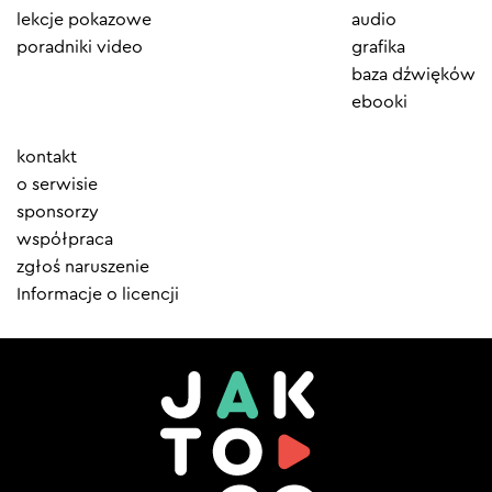
lekcje pokazowe
audio
poradniki video
grafika
baza dźwięków
ebooki
Element
kontakt
menu
o serwisie
sponsorzy
współpraca
zgłoś naruszenie
Informacje o licencji