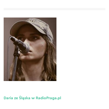
Daria ze Śląska w RadioPraga.pl