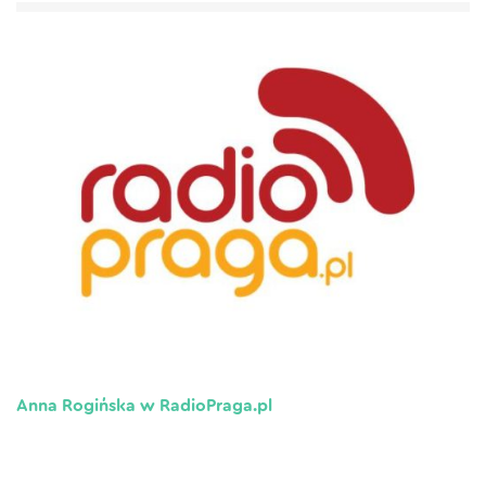
Anna Rogińska w RadioPraga.pl