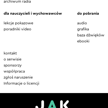
archiwum radia
dla nauczycieli i wychowawców
do pobrania
lekcje pokazowe
audio
poradniki video
grafika
baza dźwięków
ebooki
Element
kontakt
menu
o serwisie
sponsorzy
współpraca
zgłoś naruszenie
Informacje o licencji