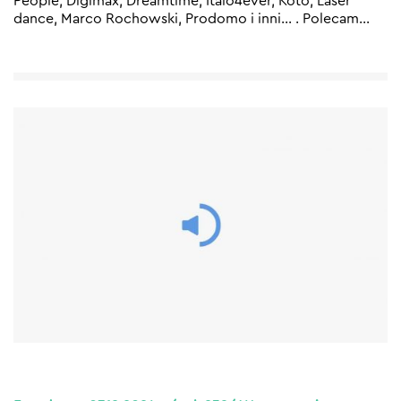
People, Digimax, Dreamtime, Italo4ever, Koto, Laser
dance, Marco Rochowski, Prodomo i inni… . Polecam
…