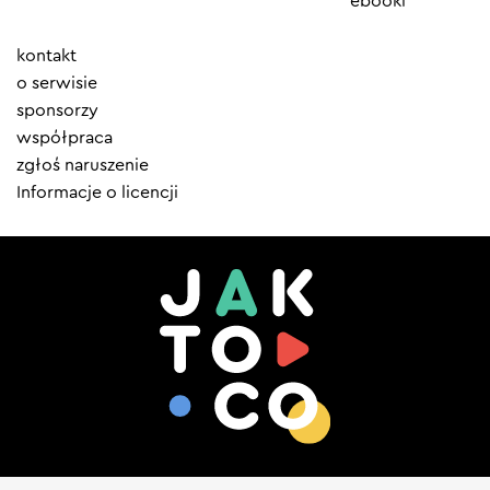
ebooki
Element
kontakt
menu
o serwisie
sponsorzy
współpraca
zgłoś naruszenie
Informacje o licencji