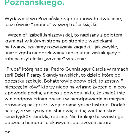
Poznańskiego.
Wydawnictwo Poznańskie zaproponowało dwie inne,
lecz równie ” mocne” w swej treści książki.
” Wrzenie” Izabeli Janiszewskiej, to napisany z polotem
kryminał w którym strona po stronie z wypiekami
na twarzy, szukamy rozwiązania zagadki. I jak zwykle,
finał – zgoła nieoczekiwany i absolutnie zaskakujący –
robi na czytelniku „wrzenie” wrażenie.
„Płuca” którą napisał
Pedro Gunnlaugur Garcia
w ramach
serii Dzieł Pisarzy Skandynawskich, to dzieło które od
początku szokuje. Bohaterowie opowieści, to zestaw ”
nieszczęśników” którzy nieco na własne życzenie, nieco
z powodu pecha, a nieco z powodu faktu, że znaleźli się
w nieodpowiednim czasie i w nieodpowiednim miejscu
prowadzą nas przez swoje dramatyczne historie. Dodać
należy, że wszyscy oni stanowią jedną wietnamsko-
kanadyjsk0-islandzką rodzinę. Nie brakuje tu swoistego,
poczucia humoru i ciekawych spostrzeżeń autora.
DS