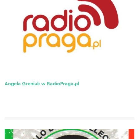
Angela Greniuk w RadioPraga.pl