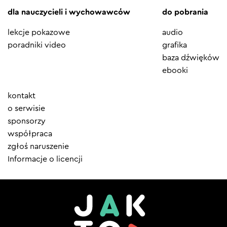
dla nauczycieli i wychowawców
do pobrania
lekcje pokazowe
audio
poradniki video
grafika
baza dźwięków
ebooki
Element
kontakt
menu
o serwisie
sponsorzy
współpraca
zgłoś naruszenie
Informacje o licencji