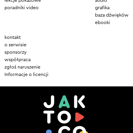
lekcje pokazowe
audio
poradniki video
grafika
baza dźwięków
ebooki
Element
kontakt
menu
o serwisie
sponsorzy
współpraca
zgłoś naruszenie
Informacje o licencji