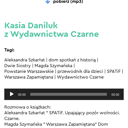
pobierz (mp3)
Kasia Daniluk
z Wydawnictwa Czarne
Tagi:
Aleksandra Szkarłat
|
dom spotkań z historią
|
Dwie Siostry
|
Magda Szymańska
|
Powstanie Warszawskie
|
przewodnik dla dzieci
|
SPATiF
|
Warszawa Zapamiętana
|
Wydawnictwo Czarne
Odtwarzacz
00:00
00:00
plików
dźwiękowych
Rozmowa o książkach:
Aleksandra Szkarłat ” SPATiF. Upajający pozór wolności.
Czarne.
Magda Szymańska ” Warszawa Zapamiętana” Dom