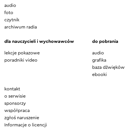
audio
foto
czytnik
archiwum radia
dla nauczycieli i wychowawców
do pobrania
lekcje pokazowe
audio
poradniki video
grafika
baza dźwięków
ebooki
Element
kontakt
menu
o serwisie
sponsorzy
współpraca
zgłoś naruszenie
Informacje o licencji