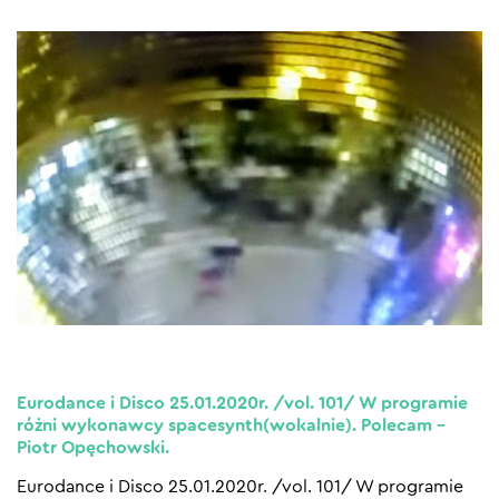
Eurodance i Disco 25.01.2020r. /vol. 101/ W programie
różni wykonawcy spacesynth(wokalnie). Polecam –
Piotr Opęchowski.
Eurodance i Disco 25.01.2020r. /vol. 101/ W programie