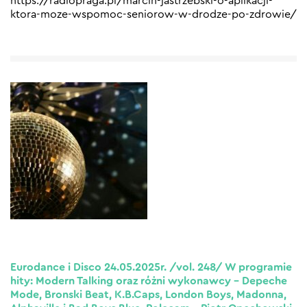
https://radiopraga.pl/marcin-jastrzebski-o-aplikacji-
ktora-moze-wspomoc-seniorow-w-drodze-po-zdrowie/
Eurodance i Disco 24.05.2025r. /vol. 248/ W programie
hity: Modern Talking oraz różni wykonawcy – Depeche
Mode, Bronski Beat, K.B.Caps, London Boys, Madonna,