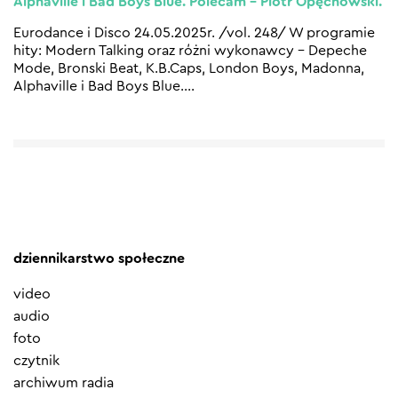
Alphaville i Bad Boys Blue. Polecam – Piotr Opęchowski.
Eurodance i Disco 24.05.2025r. /vol. 248/ W programie
hity: Modern Talking oraz różni wykonawcy – Depeche
Mode, Bronski Beat, K.B.Caps, London Boys, Madonna,
Alphaville i Bad Boys Blue.
…
dziennikarstwo społeczne
video
audio
foto
czytnik
archiwum radia