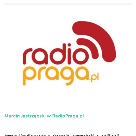
Marcin Jastrzębski w RadioPraga.pl