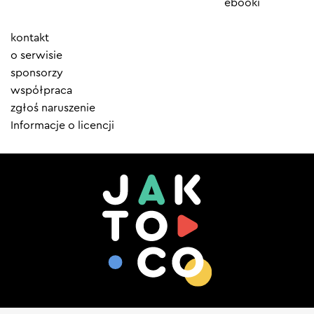
ebooki
Element
kontakt
menu
o serwisie
sponsorzy
współpraca
zgłoś naruszenie
Informacje o licencji