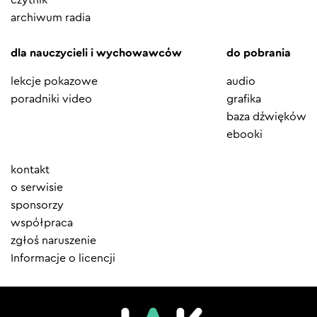
archiwum radia
dla nauczycieli i wychowawców
do pobrania
lekcje pokazowe
audio
poradniki video
grafika
baza dźwięków
ebooki
Element
kontakt
menu
o serwisie
sponsorzy
współpraca
zgłoś naruszenie
Informacje o licencji