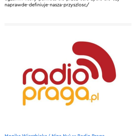
naprawde-definiuje-nasza-przyszlosc/