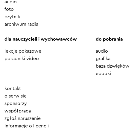
audio
foto
czytnik
archiwum radia
dla nauczycieli i wychowawców
do pobrania
lekcje pokazowe
audio
poradniki video
grafika
baza dźwięków
ebooki
Element
kontakt
menu
o serwisie
sponsorzy
współpraca
zgłoś naruszenie
Informacje o licencji