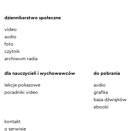
dziennikarstwo społeczne
video
audio
foto
czytnik
archiwum radia
dla nauczycieli i wychowawców
do pobrania
lekcje pokazowe
audio
poradniki video
grafika
baza dźwięków
ebooki
Element
kontakt
menu
o serwisie