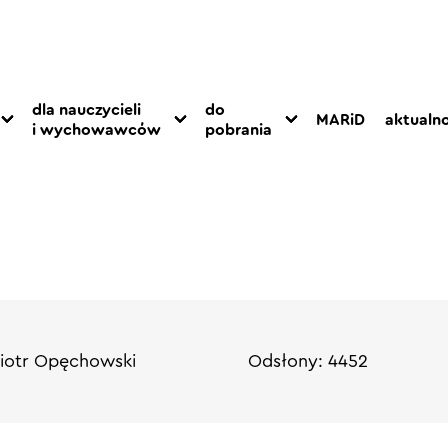
dla nauczycieli
do
MARiD
aktualno
i wychowawców
pobrania
Piotr Opęchowski
Odsłony: 4452