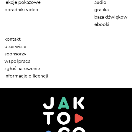
lekcje pokazowe
audio
poradniki video
grafika
baza dźwięków
ebooki
Element
kontakt
menu
o serwisie
sponsorzy
współpraca
zgłoś naruszenie
Informacje o licencji