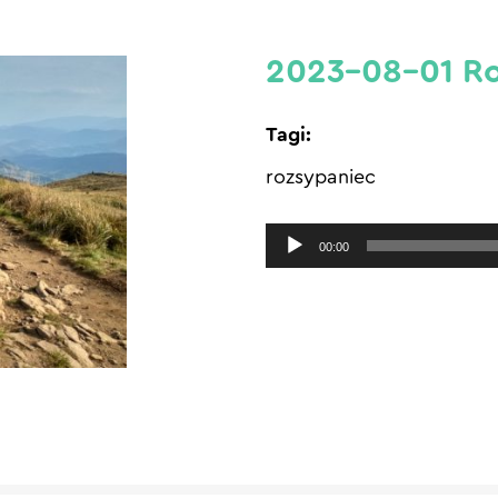
2023-08-01 Ro
Tagi:
rozsypaniec
Odtwarzacz
00:00
plików
dźwiękowych