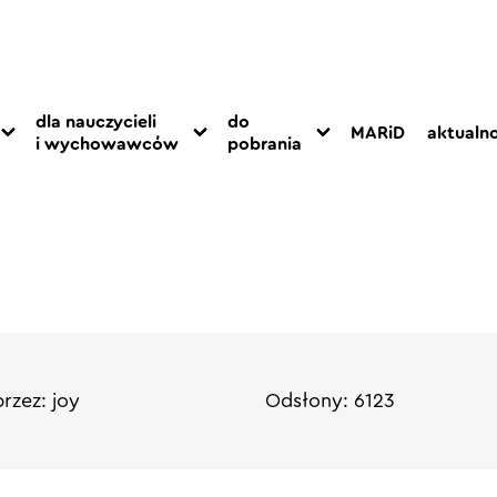
dla nauczycieli
do
MARiD
aktualno
i wychowawców
pobrania
rzez: joy
Odsłony: 6123