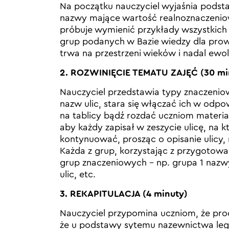
Na początku nauczyciel wyjaśnia pods
nazwy mające wartość realnoznaczeniową
próbuje wymienić przykłady wszystkich
grup podanych w Bazie wiedzy dla prowa
trwa na przestrzeni wieków i nadal ewol
2. ROZWINIĘCIE TEMATU ZAJĘĆ (30 mi
Nauczyciel przedstawia typy znaczenio
nazw ulic, stara się włączać ich w odp
na tablicy bądź rozdać uczniom materi
aby każdy zapisał w zeszycie ulicę, na
kontynuować, prosząc o opisanie ulicy, n
Każda z grup, korzystając z przygotow
grup znaczeniowych – np. grupa 1 nazw
ulic, etc.
3. REKAPITULACJA (4 minuty)
Nauczyciel przypomina uczniom, że proc
że u podstawy sytemu nazewnictwa legła