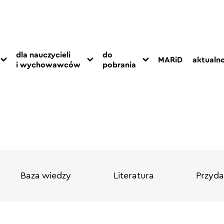
dla nauczycieli
do
MARiD
aktualno
i wychowawców
pobrania
Baza wiedzy
Literatura
Przydat