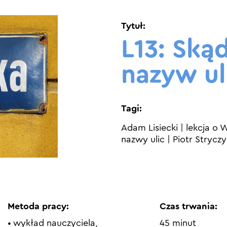
Tytuł:
L13: Skąd
nazyw ul
Tagi:
Adam Lisiecki
|
lekcja o 
nazwy ulic
|
Piotr Stryczy
Metoda pracy:
Czas trwania:
• wykład nauczyciela,
45 minut