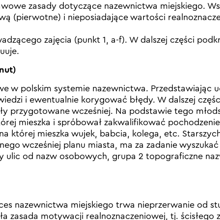
tawowe zasady dotyczące nazewnictwa miejskiego. W
 (pierwotne) i nieposiadające wartości realnoznacze
dzącego zajęcia (punkt 1, a-f). W dalszej części podk
uuje.
nut)
we w polskim systemie nazewnictwa. Przedstawiając 
owiedzi i ewentualnie korygować błędy. W dalszej czę
ały przygotowane wcześniej. Na podstawie tego młod
 której mieszka i spróbował zakwalifikować pochodzeni
a której mieszka wujek, babcia, kolega, etc. Starszych 
anego wcześniej planu miasta, ma za zadanie wyszukać
y ulic od nazw osobowych, grupa 2 topograficzne na
es nazewnictwa miejskiego trwa nieprzerwanie od stul
 zasada motywacji realnoznaczeniowej, tj. ścisłego z