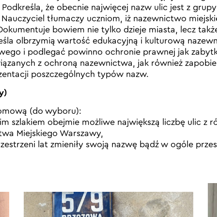
. Podkreśla, że obecnie najwięcej nazw ulic jest z g
 Nauczyciel tłumaczy uczniom, iż nazewnictwo miejski
okumentuje bowiem nie tylko dzieje miasta, lecz takż
reśla olbrzymią wartość edukacyjną i kulturową nazewn
owego i podlegać powinno ochronie prawnej jak zabyt
iązanych z ochroną nazewnictwa, jak również zapobie
ezentacji poszczególnych typów nazw.
y)
domową (do wyboru):
oim szlakiem obejmie możliwe największą liczbę ulic z
twa Miejskiego Warszawy,
przestrzeni lat zmieniły swoją nazwę bądź w ogóle przest