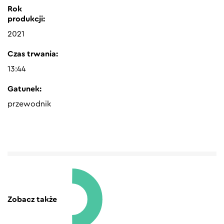
Rok
produkcji:
2021
Czas trwania:
13:44
Gatunek:
przewodnik
Zobacz także