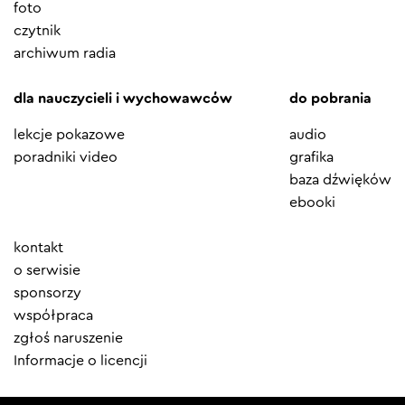
foto
czytnik
archiwum radia
dla nauczycieli i wychowawców
do pobrania
lekcje pokazowe
audio
poradniki video
grafika
baza dźwięków
ebooki
Element
kontakt
menu
o serwisie
sponsorzy
współpraca
zgłoś naruszenie
Informacje o licencji