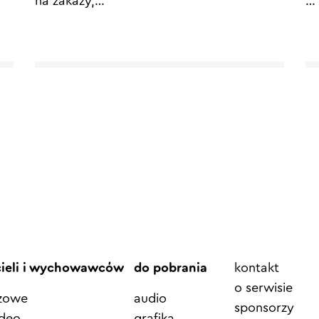
na zakazy,
…
…
Element
cieli i wychowawców
do pobrania
kontakt
menu
o serwisie
azowe
audio
sponsorzy
ideo
grafika