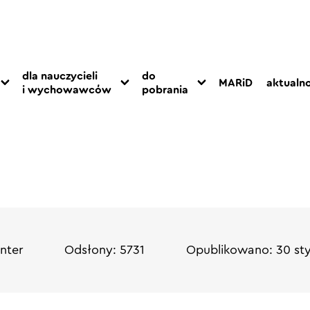
dla nauczycieli
do
MARiD
aktualno
i wychowawców
pobrania
nter
Odsłony: 5731
Opublikowano: 30 sty