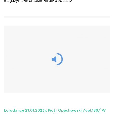
magazynie-literackim-krok-podcast/
Eurodance 21.01.2023r. Piotr Opęchowski /vol.180/ W