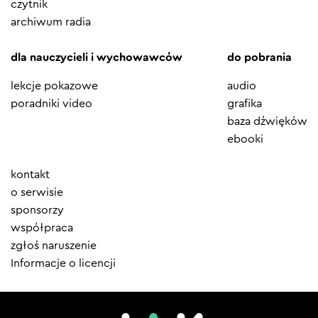
czytnik
archiwum radia
dla nauczycieli i wychowawców
do pobrania
lekcje pokazowe
audio
poradniki video
grafika
baza dźwięków
ebooki
Element
kontakt
menu
o serwisie
sponsorzy
współpraca
zgłoś naruszenie
Informacje o licencji