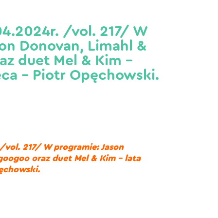
4.2024r. /vol. 217/ W
son Donovan, Limahl &
az duet Mel & Kim –
leca – Piotr Opęchowski.
/vol. 217/ W programie: Jason
oogoo oraz duet Mel & Kim – lata
pęchowski.