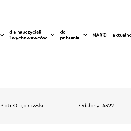
dla nauczycieli
do
MARiD
aktualno
i wychowawców
pobrania
 Piotr Opęchowski
Odsłony: 4322