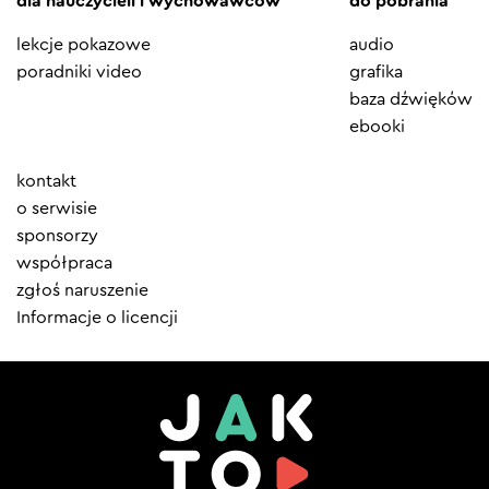
dla nauczycieli i wychowawców
do pobrania
lekcje pokazowe
audio
poradniki video
grafika
baza dźwięków
ebooki
Element
kontakt
menu
o serwisie
sponsorzy
współpraca
zgłoś naruszenie
Informacje o licencji