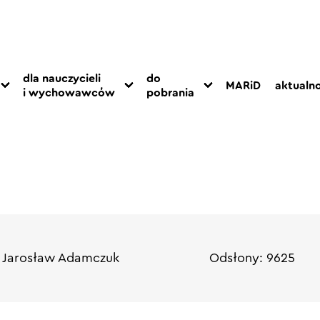
dla nauczycieli
do
MARiD
aktualno
i wychowawców
pobrania
: Jarosław Adamczuk
Odsłony: 9625