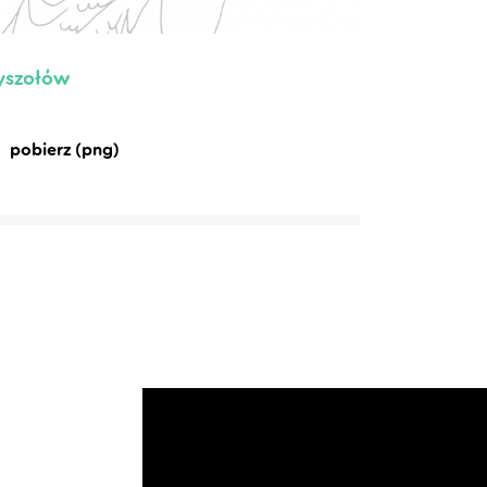
yszołów
pobierz (png)