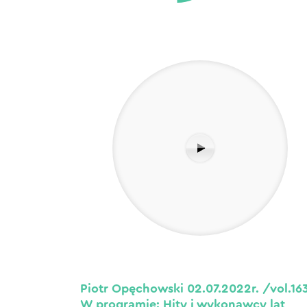
Piotr Opęchowski 02.07.2022r. /vol.16
W programie: Hity i wykonawcy lat