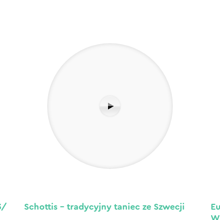
3/
Schottis – tradycyjny taniec ze Szwecji
Eu
W 