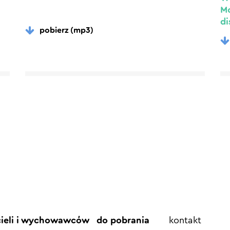
Mo
di
pobierz (mp3)
Element
cieli i wychowawców
do pobrania
kontakt