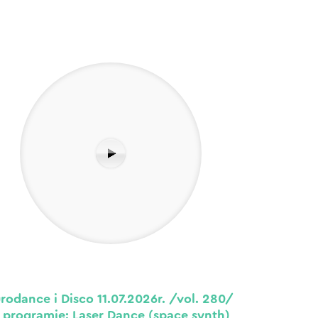
rodance i Disco 11.07.2026r. /vol. 280/
programie: Laser Dance (space synth),