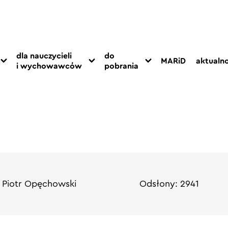
dla nauczycieli
do
MARiD
aktualno
i wychowawców
pobrania
 Piotr Opęchowski
Odsłony: 2941