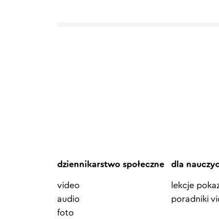
dziennikarstwo społeczne
dla nauczy
video
lekcje pok
audio
poradniki v
foto