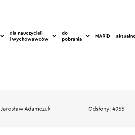
dla nauczycieli
do
MARiD
aktualno
i wychowawców
pobrania
: Jarosław Adamczuk
Odsłony: 4955