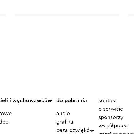
Element
cieli i wychowawców
do pobrania
kontakt
menu
o serwisie
azowe
audio
sponsorzy
ideo
grafika
współpraca
baza dźwięków